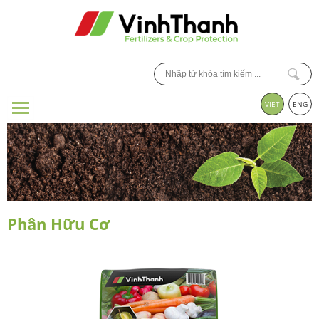
VIET
ENG
Phân Hữu Cơ