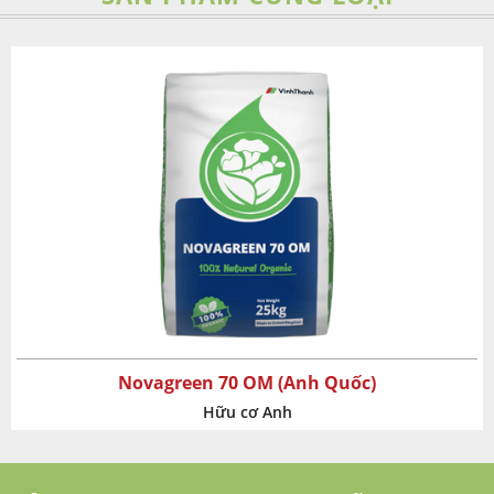
‹
›
 70 OM (Anh Quốc)
ữu cơ Anh