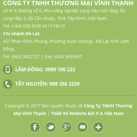
CÔNG TY TNHH THƯƠNG MẠI VĨNH THẠNH
Lô N-9, Đường số 6, Khu công nghiệp Long Hậu mở rộng, Ấp
Long Hậu 3, Xã Cần Giuộc, Tỉnh Tây Ninh, Việt Nam.
Tel: (+84) 028 3620 4217/18/19
Chi nhánh Đà Lạt:
457 Phan Đình Phùng, Phường Xuân Hương - Đà Lạt, tỉnh Lâm
Đồng
Tel: (063) 3822727 | Fax: (063) 3835567
LÂM ĐỒNG:
0989 100 222
Fertisol
TÂY NGUYÊN:
098 266 2239
 cơ Hà Lan
Copyright © 2017 Bản quyền thuộc về
Công Ty TNHH Thương
Mại Vĩnh Thạnh
|
Thiết Kế Website
bởi
P.A Việt Nam