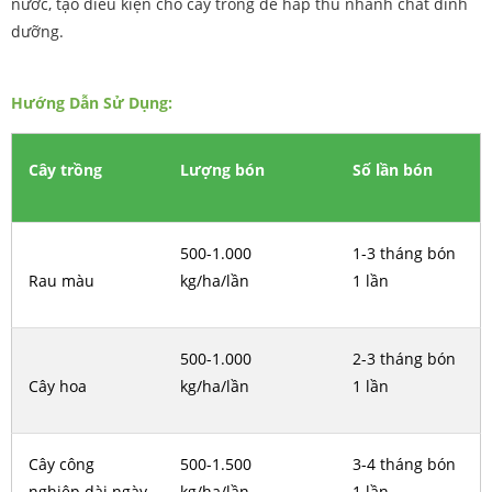
nước, tạo điều kiện cho cây trồng dễ hấp thu nhanh chất dinh
dưỡng.
Hướng Dẫn Sử Dụng:
Cây trồng
Lượng bón
Số lần bón
500-1.000
1-3 tháng bón
Rau màu
kg/ha/lần
1 lần
500-1.000
2-3 tháng bón
Cây hoa
kg/ha/lần
1 lần
Cây công
500-1.500
3-4 tháng bón
nghiệp dài ngày
kg/ha/lần
1 lần