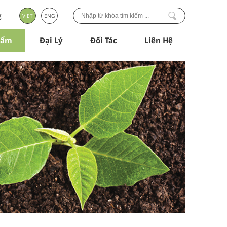
g
VIET
ENG
hẩm
Đại Lý
Đối Tác
Liên Hệ