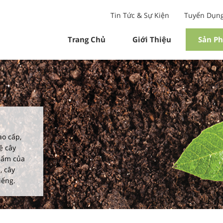
Tin Tức & Sự Kiện
Tuyển Dụn
Trang Chủ
Giới Thiệu
Sản P
ao cấp,
ệ cây
hẩm của
, cây
iểng.