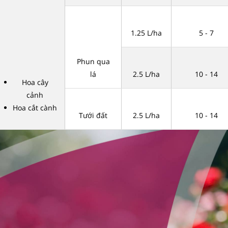
1.25 L/ha
5 - 7
Phun qua
lá
2.5 L/ha
10 - 14
Hoa cây
cảnh
Hoa cắt cành
Tưới đất
2.5 L/ha
10 - 14