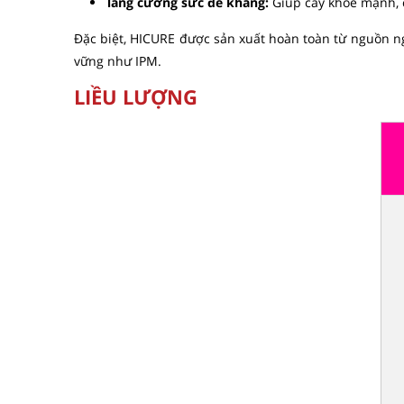
Tăng cường sức đề kháng:
Giúp cây khỏe mạnh, c
Đặc biệt, HICURE được sản xuất hoàn toàn từ nguồn ng
vững như IPM.
LIỀU LƯỢNG