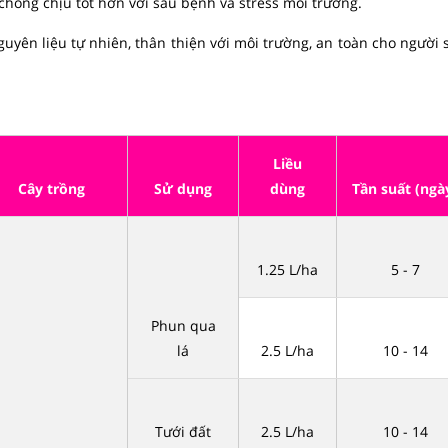
hống chịu tốt hơn với sâu bệnh và stress môi trường.
uyên liệu tự nhiên, thân thiện với môi trường, an toàn cho người
Liều
Cây trồng
Sử dụng
dùng
Tần suất (ngà
1.25 L/ha
5 - 7
Phun qua
lá
2.5 L/ha
10 - 14
Tưới đất
2.5 L/ha
10 - 14