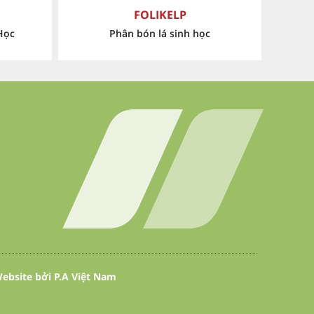
Fertigold
Humic
c
Phân bón lá sinh học Amino Acid
Phân
Website
bởi
P.A Việt Nam