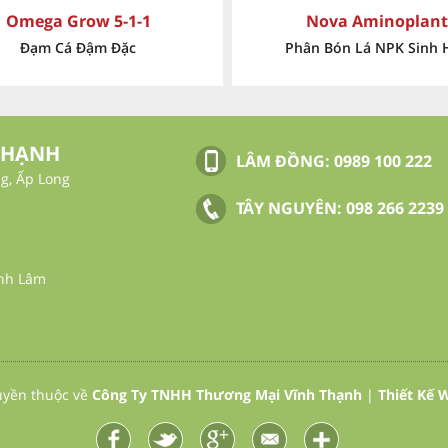
Nova Aminoplant
FOLIKELP
hân Bón Lá NPK Sinh Học
Phân bón lá sinh họ
THẠNH
LÂM ĐỒNG:
0989 100 222
g, Ấp Long
TÂY NGUYÊN:
098 266 2239
ỉnh Lâm
uyền thuộc về
Công Ty TNHH Thương Mại Vĩnh Thạnh
|
Thiết Kế 