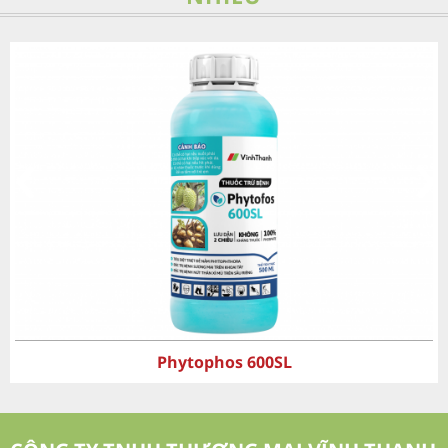
‹
›
Nutri-Gold 29-10-10+ 3MgO+ TE