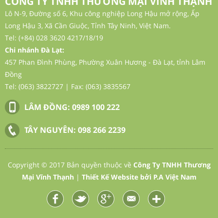
CÔNG TY TNHH THƯƠNG MẠI VĨNH THẠNH
Lô N-9, Đường số 6, Khu công nghiệp Long Hậu mở rộng, Ấp
Long Hậu 3, Xã Cần Giuộc, Tỉnh Tây Ninh, Việt Nam.
Tel: (+84) 028 3620 4217/18/19
Chi nhánh Đà Lạt:
457 Phan Đình Phùng, Phường Xuân Hương - Đà Lạt, tỉnh Lâm
Đồng
Tel: (063) 3822727 | Fax: (063) 3835567
LÂM ĐỒNG:
0989 100 222
Cropstar NPK 16- 8- 16+ 100Zn
TÂY NGUYÊN:
098 266 2239
Copyright © 2017 Bản quyền thuộc về
Công Ty TNHH Thương
Mại Vĩnh Thạnh
|
Thiết Kế Website
bởi
P.A Việt Nam