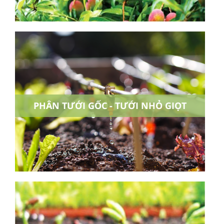
PHÂN TƯỚI GỐC - TƯỚI NHỎ GIỌT