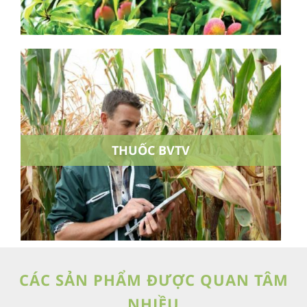
THUỐC BVTV
CÁC SẢN PHẨM ĐƯỢC QUAN TÂM
NHIỀU