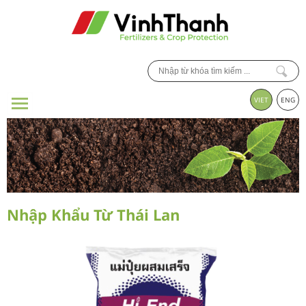
VIET
ENG
Nhập Khẩu Từ Thái Lan