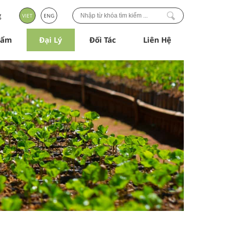
g
VIET
ENG
hẩm
Đại Lý
Đối Tác
Liên Hệ