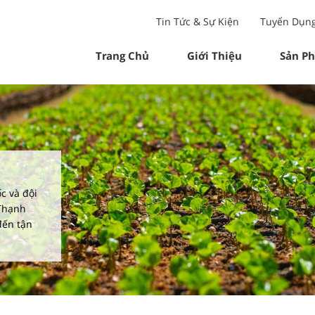
Tin Tức & Sự Kiện
Tuyển Dụn
Trang Chủ
Giới Thiệu
Sản P
c và đội
 Thạnh
đến tận