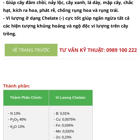
- Giúp cây đâm chồi, nảy lộc, cây xanh, lá dày, mập cây, chắc
hạt, kích ra hoa, phát rễ, chống rụng hoa và rụng trái.
- Vi lượng ở dạng Chelate (-) cực tốt giúp ngăn ngừa tất cả
các hiện tượng khủng hoảng và ngộ độc vi lượng trên cây
trồng.
TƯ VẤN KỸ THUẬT:
0989 100 222
VỀ TRANG TRƯỚC
Thành phần:
Thành Phần Chính:
Vi Lượng Chelate:
- N 13%
- B: 0,01%
- P
O
40%
- Cu: 0,0075%
2
5
- Fe: 0,026%
- K
O 13%
2
- Mn: 0,032%
- Zn: 0,23%