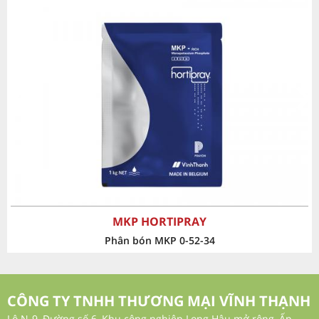
‹
›
MKP HORTIPRAY
Phân bón MKP 0-52-34
CÔNG TY TNHH THƯƠNG MẠI VĨNH THẠNH
Lô N-9, Đường số 6, Khu công nghiệp Long Hậu mở rộng, Ấp