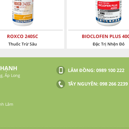
IOCLOFEN PLUS 400SC
BESTROLE 35WG
Đặc Trị Nhện Đỏ
Thuốc trừ sâu
THẠNH
LÂM ĐỒNG:
0989 100 222
g, Ấp Long
TÂY NGUYÊN:
098 266 2239
ỉnh Lâm