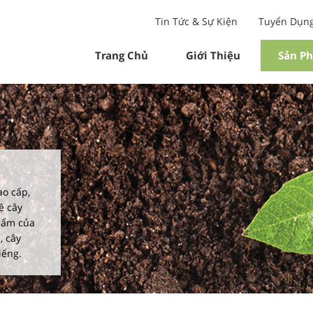
Tin Tức & Sự Kiện
Tuyển Dụn
Trang Chủ
Giới Thiệu
Sản P
ao cấp,
ệ cây
hẩm của
, cây
iểng.