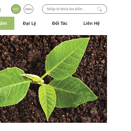
g
VIET
ENG
hẩm
Đại Lý
Đối Tác
Liên Hệ