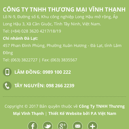
CÔNG TY TNHH THƯƠNG MẠI VĨNH THẠNH
Lô N-9, Đường số 6, Khu công nghiệp Long Hậu mở rộng, Ấp
Long Hậu 3, Xã Cần Giuộc, Tỉnh Tây Ninh, Việt Nam.
Tel: (+84) 028 3620 4217/18/19
Chi nhánh Đà Lạt:
457 Phan Đình Phùng, Phường Xuân Hương - Đà Lạt, tỉnh Lâm
Đồng
Tel: (063) 3822727 | Fax: (063) 3835567
LÂM ĐỒNG:
0989 100 222
ROXCO 240SC
TÂY NGUYÊN:
098 266 2239
Thuốc Trừ Sâu
Copyright © 2017 Bản quyền thuộc về
Công Ty TNHH Thương
Mại Vĩnh Thạnh
|
Thiết Kế Website
bởi
P.A Việt Nam