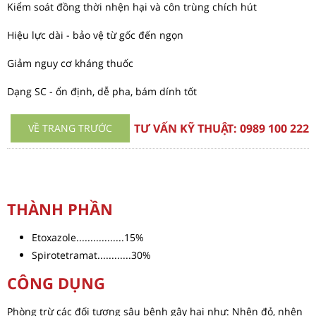
Kiểm soát đồng thời nhện hại và côn trùng chích hút
Hiệu lực dài - bảo vệ từ gốc đến ngọn
Giảm nguy cơ kháng thuốc
Dạng SC - ổn định, dễ pha, bám dính tốt
TƯ VẤN KỸ THUẬT:
0989 100 222
VỀ TRANG TRƯỚC
THÀNH PHẦN
Etoxazole.................15%
Spirotetramat............30%
CÔNG DỤNG
Phòng trừ các đối tượng sâu bệnh gây hại như: Nhện đỏ, nhện