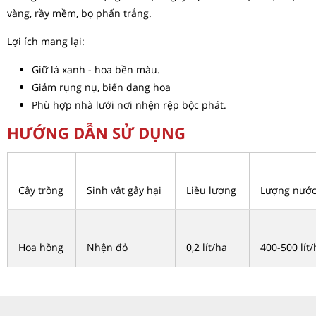
vàng, rầy mềm, bọ phấn trắng.
Lợi ích mang lại:
Giữ lá xanh - hoa bền màu.
Giảm rụng nụ, biến dạng hoa
Phù hợp nhà lưới nơi nhện rệp bộc phát.
HƯỚNG DẪN SỬ DỤNG
Cây trồng
Sinh vật gây hại
Liều lượng
Lượng nướ
Hoa hồng
Nhện đỏ
0,2 lít/ha
400-500 lít/