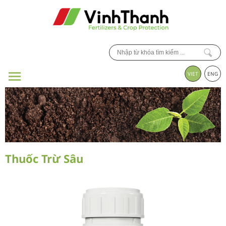
VIET
ENG
Thuốc Trừ Sâu